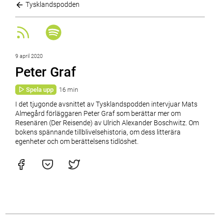
Tysklandspodden
9 april 2020
Peter Graf
Spela upp
16 min
I det tjugonde avsnittet av Tysklandspodden intervjuar Mats
Almegård förläggaren Peter Graf som berättar mer om
Resenären (Der Reisende) av Ulrich Alexander Boschwitz. Om
bokens spännande tillblivelsehistoria, om dess litterära
egenheter och om berättelsens tidlöshet.